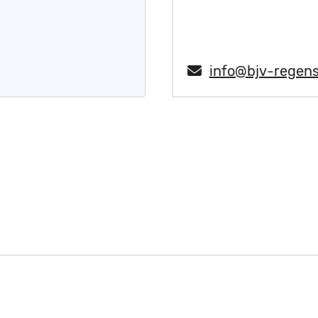
info@bjv-regen
r uns
Service
Kontakt
Suche
n.
Besu