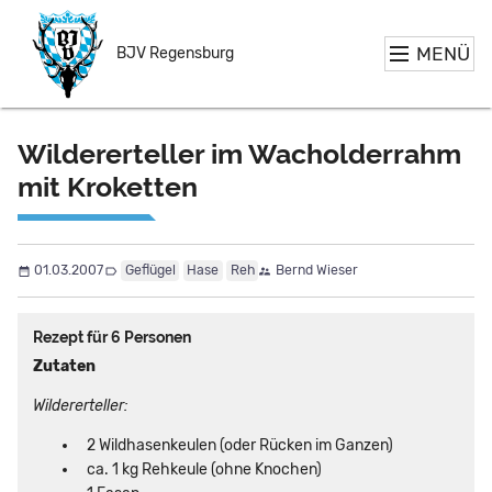
MENÜ
BJV Regensburg
Wildererteller im Wacholderrahm
mit Kroketten
01.03.2007
Geflügel
Hase
Reh
Bernd Wieser
Rezept für 6 Personen
Zutaten
Wildererteller:
2 Wildhasenkeulen (oder Rücken im Ganzen)
ca. 1 kg Rehkeule (ohne Knochen)