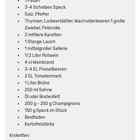
1 Fasan
3-4 Scheiben Speck
Salz, Pfeffer
Thymian, Lorbeerblätter, Wacholderbeeren 1 große
Zwiebel, Petersilie
2 mittlere Karotten
1 Stange Lauch
1 mittelgroßer Sellerie
1/2 Liter Rotwein
4 cl Weinbrand
3-4 EL Preiselbeeren
2 EL Tomatenmark
1 Liter Brühe
250 ml Sahne
Öl oder Bratenfett
200 g - 250 g Champignons
150 g Speck im Stück
Bindfaden
Kartoffelstärke
Kroketten: